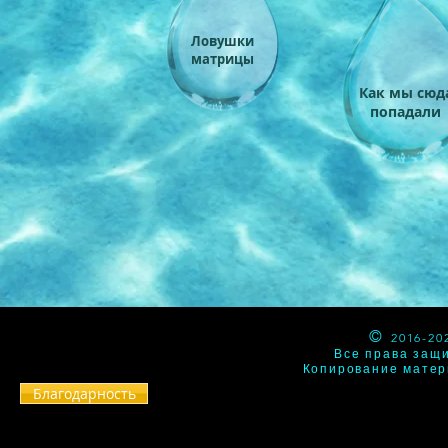
Ловушки
матрицы
Как мы сюд
попадали
©
2016-2
Все права защ
Копирование матер
Благодарность