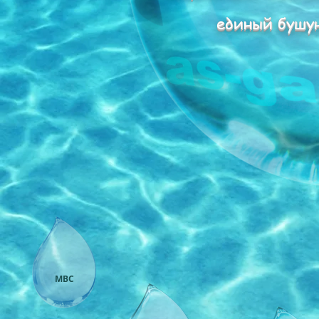
единый бушу
МВС