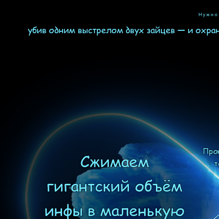
Нужно
убив одним выстрелом двух зайцев — и охран
Про
Сжимаем
т
гигантский объём
инфы в маленькую