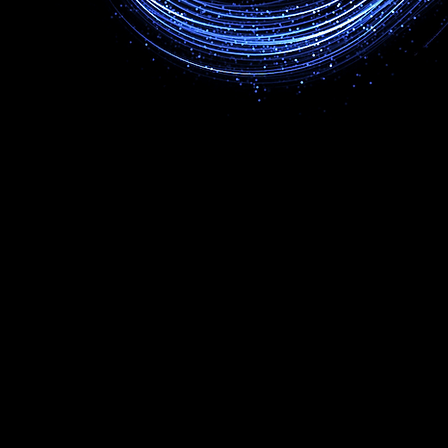
Кто знает, что озна
—
Бес
конеч
Откуда инфа?