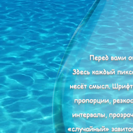
Перед вами о
Здесь каждый пикс
несёт смысл. Шрифт
пропорции, резкос
интервалы, прозрач
«случайный» завиток