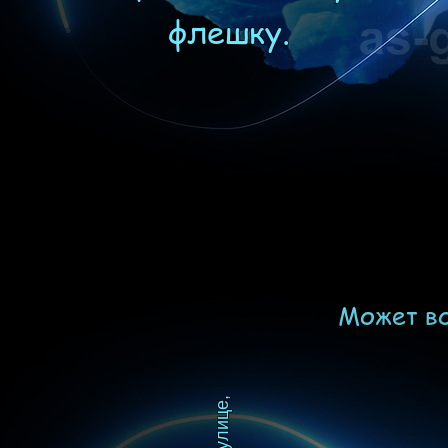
флешку.
Может во